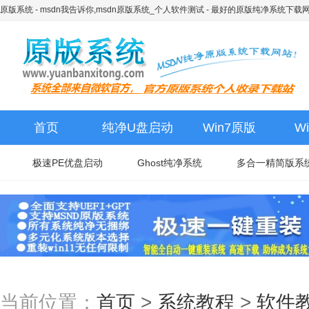
原版系统 - msdn我告诉你,msdn原版系统_个人软件测试
- 最好的原版纯净系统下载
首页
纯净U盘启动
Win7原版
W
极速PE优盘启动
Ghost纯净系统
多合一精简版系
当前位置：
首页
>
系统教程
>
软件