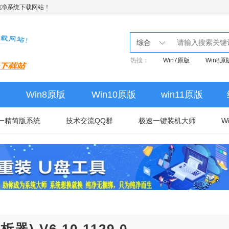
纯净系统下载网站！
综合
热搜：
Win7原版
Win8原
Win8原版
Win10原版
win11原版
一精简版系统
技术交流QQ群
极速一键装机大师
W