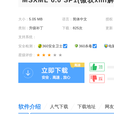
MSXML 6.0 SP1(微软xml解析
大小：
5.05 MB
语言：
简体中文
授权
类别：
升级补丁
下载：
825次
更新
支持系统：
安全检测：
360安全卫士
360杀毒
电
星级评价 :
软件介绍
人气下载
下载地址
网友