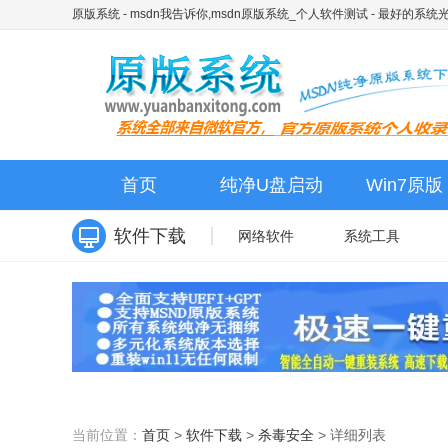
原版系统 - msdn我告诉你,msdn原版系统_个人软件测试
- 最好的系统
首页
纯净U盘启动
Win7原版
软件下载
网络软件
系统工具
当前位置：
首页
>
软件下载
>
杀毒安全
>
详细列表