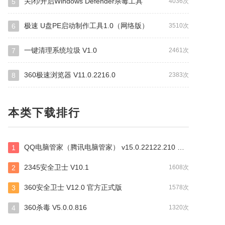
关闭/开启Windows Defender杀毒工具
5
4036次
极速 U盘PE启动制作工具1.0（网络版）
6
3510次
一键清理系统垃圾 V1.0
7
2461次
360极速浏览器 V11.0.2216.0
8
2383次
本类下载排行
QQ电脑管家（腾讯电脑管家） v15.0.22122.210 官方正式版
1
2345安全卫士 V10.1
2
1608次
360安全卫士 V12.0 官方正式版
3
1578次
360杀毒 V5.0.0.816
4
1320次